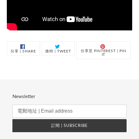
分
分
分
分享至 PINTEREST | PIN
分享 | SHARE
推特 | TWEET
享
享
享
IT
至
至
至
FACEBOOK
推
PINT
|
特
|
SHARE
|
PIN
ON
TWEET
ON
FACEBOOK
ON
PINT
TWITTER
Newsletter
訂閱 | SUBSCRIBE