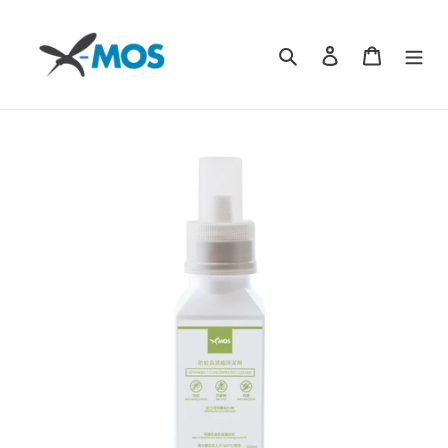
跳
過
搜尋 ｜ Search
登入｜Log in
我的購物車 
內
容
|
Skip
to
content