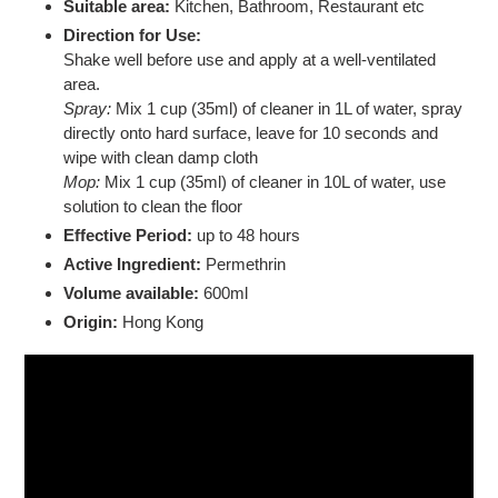
Suitable area:
Kitchen, Bathroom, Restaurant etc
Direction for Use:
Shake well before use and apply at a well-ventilated
area.
Spray:
Mix 1 cup (35ml) of cleaner in 1L of water, spray
directly onto hard surface, leave for 10 seconds and
wipe with clean damp cloth
Mop:
Mix 1 cup (35ml) of cleaner in 10L of water, use
solution to clean the floor
Effective Period:
up to 48 hours
Active Ingredient:
Permethrin
Volume available:
600ml
Origin:
Hong Kong