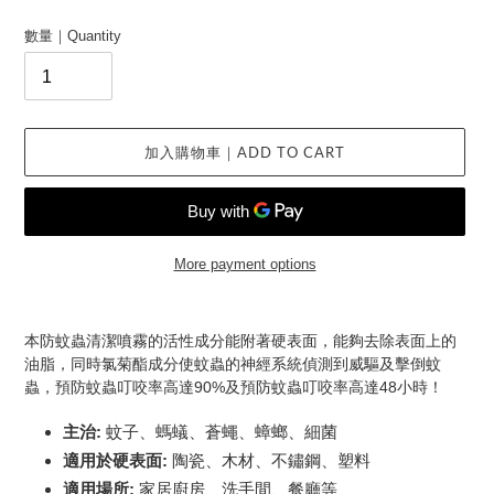
錢
Regular
數量｜Quantity
｜
price
Sale
price
加入購物車｜ADD TO CART
More payment options
將
產
本防蚊蟲清潔噴霧的活性成分能附著硬表面，能夠去除表面上的
品
油脂，同時氯菊酯成分使蚊蟲的神經系統偵測到威驅及擊倒蚊
加
蟲，預防蚊蟲叮咬率高達90%及
預防蚊蟲叮咬率高達48小時！
入
購
主治:
蚊子、螞蟻、蒼蠅、蟑螂、細菌
物
適用於硬表面
:
陶瓷、木材、不鏽鋼、塑料
車
適用場所:
家居廚房、洗手間、餐廳等
｜