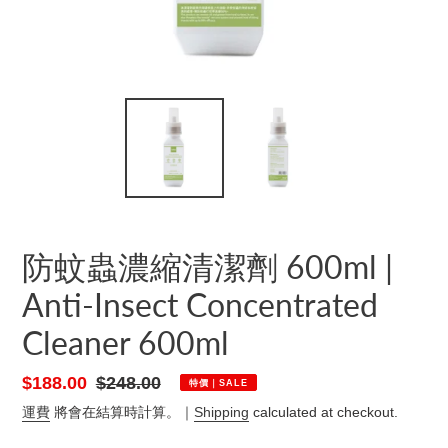
防蚊蟲濃縮清潔劑 600ml |
Anti-Insect Concentrated
Cleaner 600ml
特
$188.00
原
$248.00
特價｜SALE
價
價
運費
將會在結算時計算。｜
Shipping
calculated at checkout.
價
｜